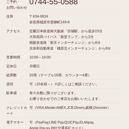
0744-55-0588
ご予約・
お問い合わせ
住所
〒634-0834
奈良県橿原市雲梯町149-8
アクセス
近畿日本鉄道南大阪線「坊城駅」から徒歩15分
大和高田バイパス「新堂ランプ」から2分
南阪奈道路「新庄インターチェンジ」から8分
京奈和自動車道「橿原北インターチェンジ」から8分
営業時間
10:00～18:00
定休日
月曜日
総席数
20席（テーブル16席、カウンター4席）
貸切
可（10名様～）※詳しくはご相談ください。
駐車場
有※台数に限りがございます。
お乗り合わせでのご来店をお願いいたします。
クレジットカ
可（VISA,Master,AMEX,JCB,Diners,銀聯,Discover）
ード
電子マネー
可（PayPay,LINE Pay,QUICPay,iD,Alipay,
Apple Pay,au PAY,交通系ICカード）